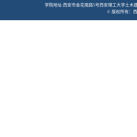
学院地址:西安市金花南路5号西安理工大学土木建筑工程学院 邮
© 版权所有：