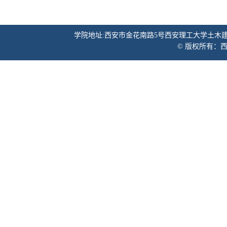
学院地址:西安市金花南路5号西安理工大学土木建筑工程学院 邮
© 版权所有：