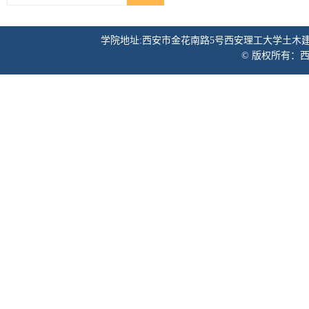
学院地址:西安市金花南路5号西安理工大学土木建筑工程学院 邮
© 版权所有：