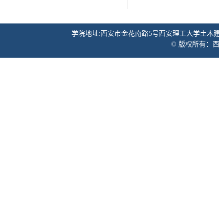
学院地址:西安市金花南路5号西安理工大学土木建筑工程学院 邮
© 版权所有：