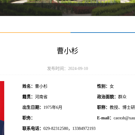
曹小杉
发布时间：2024-09-10
姓名：
曹小杉
性别：
女
籍贯：
河南省
政治面貌：
群众
出生日期：
1975年6月
职称：
教授、博士研
职务：
E-mail：
caoxsh@xaut
联系电话：
029-82312580，13384972193