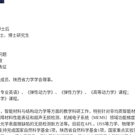
 博士后
读硕士、博士研究生
问题
波
表征
组成员、陕西省力学学会理事。
《专业英语》、《弹性动力学》、《弹性力学》、《高等动力学》课程；
力学》课程。
学，智能材料与结构动力学等方面的教学科研工作，特别针对非均质智能
障材料性能表征和超声无损检测、机械电子系统（MEMS）领域功能梯
学表面微缺陷的无损检测新方法等。目前在APL，IJSS等力学、物理学
录。主持完成国家自然科学基金1项，陕西省自然科学基金1项，国家重点实