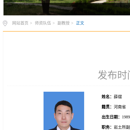
网站首页
>
师资队伍
>
副教授
>
正文
发布时间：
姓名：
薛熠
籍贯：
河南省
出生日期：
198
职务：
岩土所副