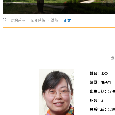
网站首页
>
师资队伍
>
讲师
>
正文
发
姓名：
张蕾
籍贯：
陕西省
出生日期：
197
职务：
无
联系电话：
1890