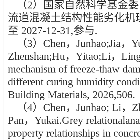
（2）国家自然科学基金委
流道混凝土结构性能劣化机理与优
至 2027-12-31,参与.
（3）Chen，Junhao;Jia，Yu
Zhenshan;Hu，Yitao;Li，Lingli
mechanism of freeze-thaw dama
different curing humidity con
Building Materials, 2026,506.
（4）Chen，Junhao; Li，Zho
Pan，Yukai.Grey relationalanal
property relationships in conc