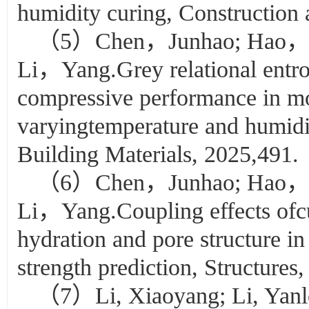
humidity curing, Construction 
（5）Chen，Junhao; Hao，Jia
Li，Yang.Grey relational entrop
compressive performance in m
varyingtemperature and humidi
Building Materials, 2025,491.
（6）Chen，Junhao; Hao，Jia
Li，Yang.Coupling effects ofc
hydration and pore structure i
strength prediction, Structures,
（7）Li, Xiaoyang; Li, Yanl