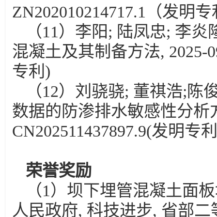
ZN202010214717.1（发明
（11）李阳; 陆凤忠; 李
混凝土及其制备方法, 2025-09-2
专利)
（12）刘骁骁; 董祺浩;陈
数据的防渗排水敏感性分析方法及系
CN202511437897.9(发明专利
荣誉奖励
（1）坝下埋管混凝土面板
人民政府, 科技进步, 省部二等奖,