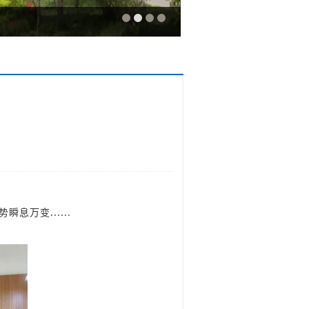
万变......