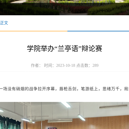
正文
学院举办“兰亭语”辩论赛
作者： 时间：2023-10-18 点击数：
289
7，一场没有硝烟的战争拉开序幕，唇枪舌剑，笔游纸上，思绪万千，局势瞬息