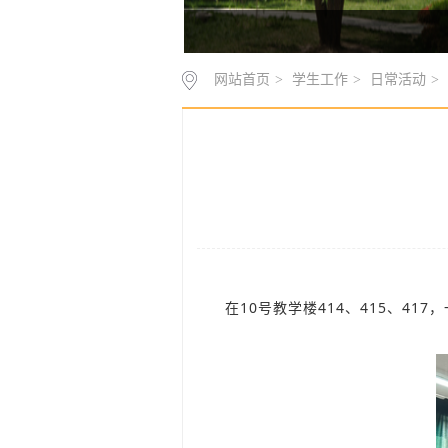
网站首页
>
学生工作
>
日常活动
>
在10号教学楼414、415、41