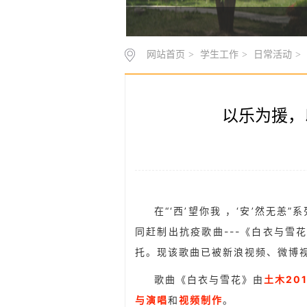
网站首页
>
学生工作
>
日常活动
>
以乐为援，
在“‘西’望你我 ，‘安’然无
同赶制出抗疫歌曲---《白衣与
托。现该歌曲已被新浪视频、微博
歌曲《白衣与雪花》由
土木20
与演唱
和
视频制作
。