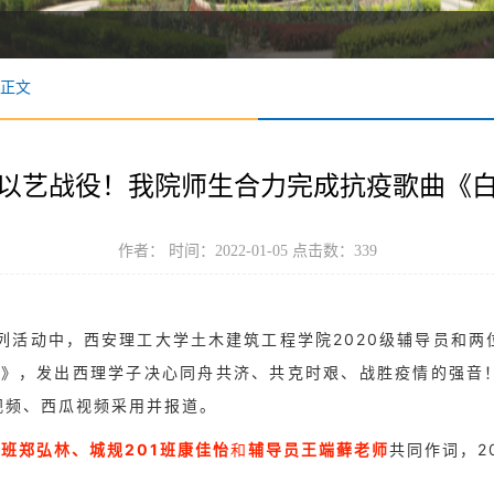
正文
以艺战役！我院师生合力完成抗疫歌曲《
作者： 时间：2022-01-05 点击数：
339
恙”系列活动中，西安理工大学土木建筑工程学院2020级辅导员
雪花》，发出西理学子决心同舟共济、共克时艰、战胜疫情的强音
视频、西瓜视频采用并报道。
1班郑弘林、城规201班康佳怡
和
辅导员王端藓老师
共同作词，2