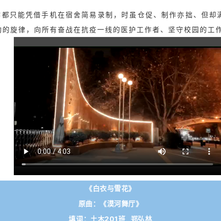
作都只能凭借手机在宿舍简易录制，时虽仓促、制作亦拙、但却
动的旋律，向所有奋战在抗疫一线的医护工作者、坚守校园的工
《白衣与雪花》
原曲：《漠河舞厅》
填词：土木201班 郑弘林