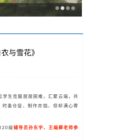
白衣与雪花》
和两位学生克服层层困难，汇聚云端，共
！时虽仓促、制作亦拙、但却满心寄
020级
辅导员孙东宇、王端藓老师
参