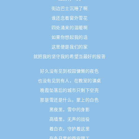
街边巴士沉睡了啊
谁还念着窗外雪花
四处涌来的温暖啊
如果你想起我的话
这里便是我们的家
就把我的坚守我的希望当最好的报答
好久没有见到校园慵懒的夜色
也没有见到有人，在教室的课桌
晚霞坠落后的城市只剩下空壳
那是雪还是什么，蒙上的白色
黑夜里，雪中的身影
高墙里，无声的战役
着白衣，守护着这里
在冬日里的西安理工