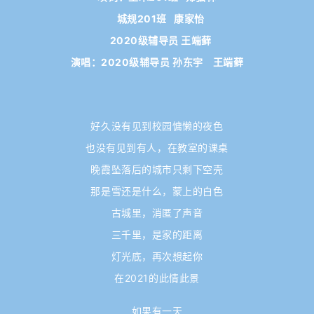
城规201班 康家怡
2020级辅导员 王端藓
演唱：2020级辅导员 孙东宇
王端藓
好久没有见到校园慵懒的夜色
也没有见到有人，在教室的课桌
晚霞坠落后的城市只剩下空壳
那是雪还是什么，蒙上的白色
古城里，消匿了声音
三千里，是家的距离
灯光底，再次想起你
在2021的此情此景
如果有一天