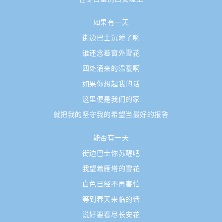
如果有一天
街边巴士沉睡了啊
谁还念着窗外雪花
四处涌来的温暖啊
如果你想起我的话
这里便是我们的家
就把我的坚守我的希望当最好的报答
能否有一天
街边巴士你苏醒吧
我望着雁塔的雪花
白色已经不再害怕
等到春天来临的话
说好要看尽长安花