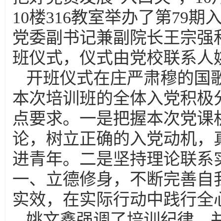
10楼316教室举办了第79
党委副书记兼副院长王宗强
班仪式，仪式由党校联系人
开班仪式在庄严肃穆的国
本次培训班的全体入党积极
点要求。一是把握本次党课
论，树立正确的入党动机，
进青年。二是坚持理论联系
一、立德修身，不断完善自
实效，在实际行动中践行全
姚文鑫强调了培训纪律，