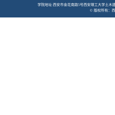
学院地址:西安市金花南路5号西安理工大学土木建筑工程学院 邮
© 版权所有：