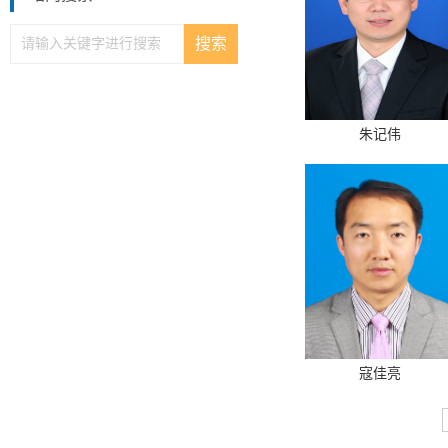
朱记伟
寇佳亮