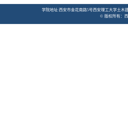
学院地址:西安市金花南路5号西安理工大学土木建筑工程学院 邮
© 版权所有：